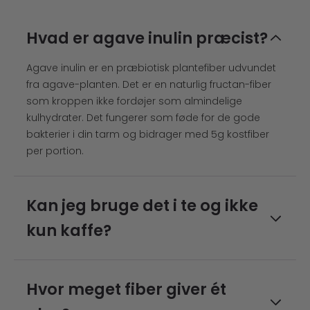
Hvad er agave inulin præcist?
Agave inulin er en præbiotisk plantefiber udvundet
fra agave-planten. Det er en naturlig fructan-fiber
som kroppen ikke fordøjer som almindelige
kulhydrater. Det fungerer som føde for de gode
bakterier i din tarm og bidrager med 5g kostfiber
per portion.
Kan jeg bruge det i te og ikke
kun kaffe?
Ja. Det fungerer i alle varme drikke — sort te, chai,
rooibos, matcha og varm mælk. Mange kunder
Hvor meget fiber giver ét
bruger det til aftenteen i stedet for eller i tillæg til