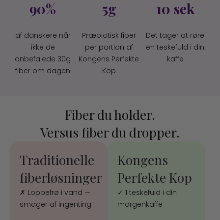
90%
5g
10 sek
af danskere når
Præbiotisk fiber
Det tager at røre
ikke de
per portion af
en teskefuld i din
anbefalede 30g
Kongens Perfekte
kaffe
fiber om dagen
Kop
Fiber du holder.
Versus fiber du dropper.
Traditionelle
Kongens
fiberløsninger
Perfekte Kop
✗
Loppefrø i vand —
✓
1 teskefuld i din
smager af ingenting
morgenkaffe