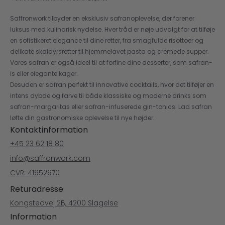
Saffronwork tilbyder en eksklusiv safranoplevelse, der forener
luksus med kulinarisk nydelse. Hver tråd er nøje udvalgt for at tilføje
en sofistikeret elegance til dine retter, fra smagfulde risottoer og
delikate skaldyrsretter til hjemmelavet pasta og cremede supper.
Vores safran er også ideel til at forfine dine desserter, som safran-
is eller elegante kager.
Desuden er safran perfekt til innovative cocktails, hvor det tilføjer en
intens dybde og farve til både klassiske og moderne drinks som
safran-margaritas eller safran-infuserede gin-tonics. Lad safran
løfte din gastronomiske oplevelse til nye højder.
Kontaktinformation
+45 23 62 18 80
info@saffronwork.com
CVR: 41952970
Returadresse
Kongstedvej 2B, 4200 Slagelse
Information