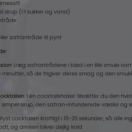
 limesaft
l sirup (1:1 sukker og vand)
antråde
ller safrantråde til pynt
de:
usion
: Læg safrantrådene i blød i en lille smule var
10 minutter, så de frigiver deres smag og den smu
ocktailen
: I en cocktailshaker tilsætter du den hvi
, simpel sirup, den safran-infunderede væske og is
 Ryst cocktailen kraftigt i 15-20 sekunder, så alle i
t, og drinken bliver dejlig kold.