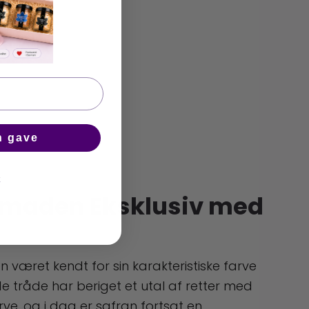
n gave
k
maden Eksklusiv med
 været kendt for sin karakteristiske farve
 tråde har beriget et utal af retter med
ve, og i dag er safran fortsat en