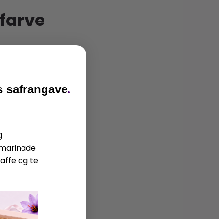
 farve
.
is safrangave
g
l marinade
kaffe og te