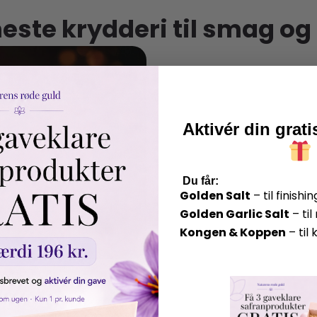
este krydderi til smag og
Aktivér din grat
​
Du får:
Golden Salt
– til finishin
Golden Garlic Salt
– ti
Kongen & Koppen
– til 
oyal Negin
kr.