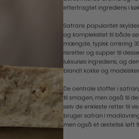
eftertragtet ingrediens i k
Safrans popularitet skyldes
og kompleksitet til både sød
mængde, typisk omkring 30
risretter og supper til dess
luksuriøs ingrediens, og de
blandt kokke og madelsker
De centrale stoffer i safra
til smagen, men også til d
selv de enkleste retter til
bruger safran i madlavning
men også et æstetisk løft t