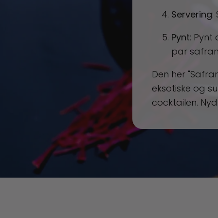
Servering
:
Pynt
: Pynt
par safran
Den her "Safran
eksotiske og su
cocktailen. Nyd