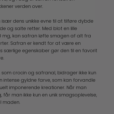
økkener verden over.
 især dens unikke evne til at tilføre dybde
e og salte retter. Med blot en lille
 mg, kan safran løfte smagen af alt fra
erter. Safran er kendt for at være en
ns særlige egenskaber gør den til en favorit
e.
n, som crocin og safranal, bidrager ikke kun
en intense gyldne farve, som kan forvandle
 visuelt imponerende kreationer. Når man
, får man ikke kun en unik smagsoplevelse,
il maden.