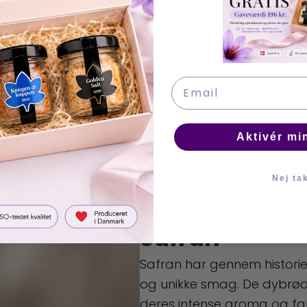
Tilføj Til Kurv
Email
Aktivér mi
Nej ta
Gør Hverdags
Safran
Safran har gennem historien
og unikke smag. De dybrøde
deres intense aroma og far