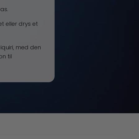
las.
 eller drys et
aiquiri, med den
n til