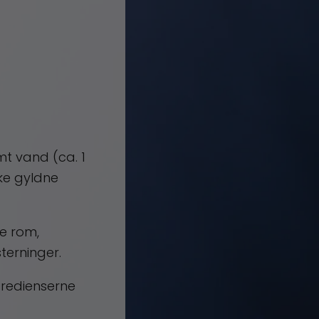
mt vand (ca. 1
kke gyldne
de rom,
terninger.
ngredienserne