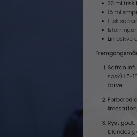
20 ml frisk
15 ml simpe
1 tsk safr
Isterninger
Limeskive e
Fremgangsmå
Safran inf
spsk) i 5-
farve.
Forbered c
limesaften
Ryst godt
:
blandes god