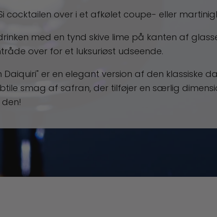
 Si cocktailen over i et afkølet coupe- eller martinig
 drinken med en tynd skive lime på kanten af glasset
tråde over for et luksuriøst udseende.
 Daiquiri" er en elegant version af den klassiske d
btile smag af safran, der tilføjer en særlig dimensio
 den!