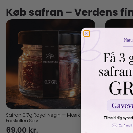
Køb safran – Verdens fin
Safran 0,7g Royal Negin — Mærk
Safran 5g R
Forskellen Selv
399,00
69,00
kr.