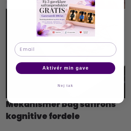
Email
Aktivér min gave
Nej tak
Mekanismer bag saffrons
kognitive fordele