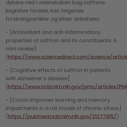
dybere ned i videnskaben bag saffrons
kognitive fordele, kan følgende
forskningsartikler og kilder anbefales:
- [Antioxidant and anti-inflammatory
properties of saffron and its constituents: A
mini review]
(
https://www.sciencedirect.com/science/article
- [Cognitive effects of saffron in patients
with Alzheimer’s disease]
(
https://www.ncbi.nlm.nih.gov/pmc/articles/P
- [Crocin improves learning and memory
impairments in a rat model of chronic stress]
(
https://pubmed.ncbi.nlm.nih.gov/21277915/
)