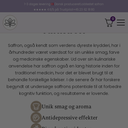
1-3 dages levering
1-3 dages levering
Dansk produceret
Dansk produceret
Labtestet safran
Labtestet safran
★★★★★ 4.5/5 på Trustpilot
★★★★★ 4.6/5 på Trustpilot
+45 23 62 18 80
+45 23 62 18 80
Saffron og kognitiv
0
0
funktion
Saffron, også kendt som verdens dyreste krydderi, har i
århundreder været værdsat for sin unikke smag, farve
og medicinske egenskaber. Ud over sin kulinariske
anvendelse har saffron også en lang historie inden for
traditionel medicin, hvor det er blevet brugt til at
behandle forskellige lidelser. I de senere år har forskere
begyndt at undersøge saffrons potentiale til at forbedre
kognitiv funktion, og resultaterne er lovende.
Unik smag og aroma
Antidepressive effekter