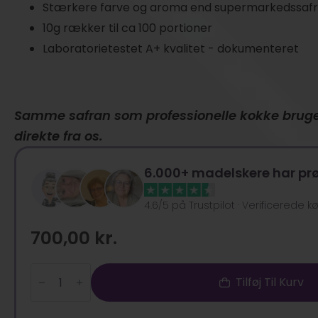
Stærkere farve og aroma end supermarkedssaf
10g rækker til ca 100 portioner
Laboratorietestet A+ kvalitet - dokumenteret
Samme safran som professionelle kokke bruge
direkte fra os.
6.000+ madelskere har pr
4.6/5 på Trustpilot · Verificerede k
700,00
kr.
10g
Tilføj Til Kurv
Royal
Negin
Safran