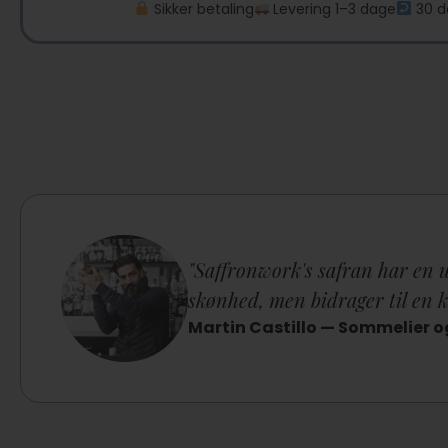
Sikker betaling
Levering 1–3 dage
30 d
antal
"Saffronwork's safran har en un
skønhed, men bidrager til en 
Martin Castillo — Sommelier og