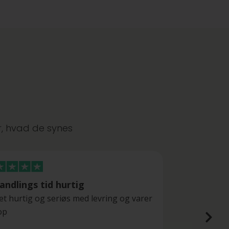
r, hvad de synes
andlings tid hurtig
t hurtig og seriøs med levring og varer
S
op
n