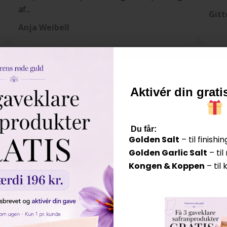
af...
Gitt
Anja Weibell
Aktivér din grat
​
Du får:
Golden Salt
– til finishin
Vi vil gerne g
Golden Garlic Salt
– ti
GAVE
Kongen & Koppen
– til 
Skriv din email og 
Mød nogle af vores glade kunder
Safran e-bog med 3
(værdi 249
med det sa