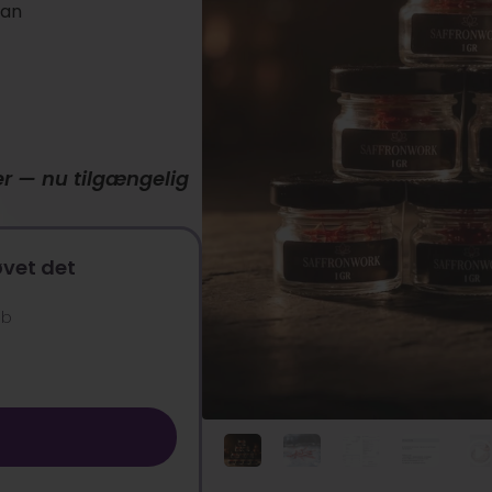
ran
r — nu tilgængelig
øvet det
øb