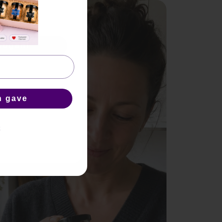
bogen!
n gave
k