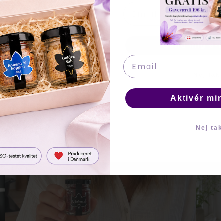
Email
Send mig e-
Email
Nej tak
Aktivér mi
Nej ta