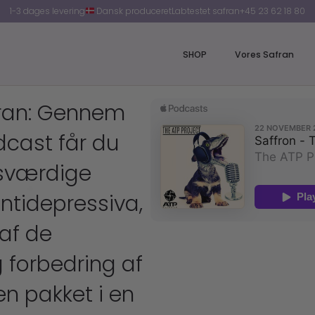
1-3 dages levering
1-3 dages levering
Dansk produceret
Dansk produceret
Labtestet safran
Labtestet safran
+45 23 62 18 80
+45 23 62 18 80
SHOP
Vores Safran
SHOP
fran: Gennem
dcast får du
esværdige
antidepressiva,
 af de
 forbedring af
den pakket i en