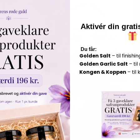
Aktivér din grat
​
Du får:
Golden Salt
– til finishin
Golden Garlic Salt
– ti
Kongen & Koppen
– til 
Play