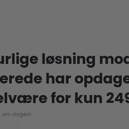
urlige løsning mo
lerede har opdage
være for kun 249
kr. om dagen!