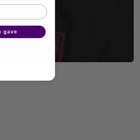
n gave
k