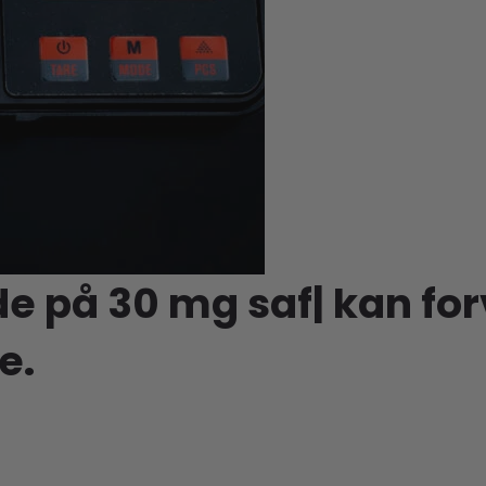
de på
30 mg saffr
|
kan f
e.