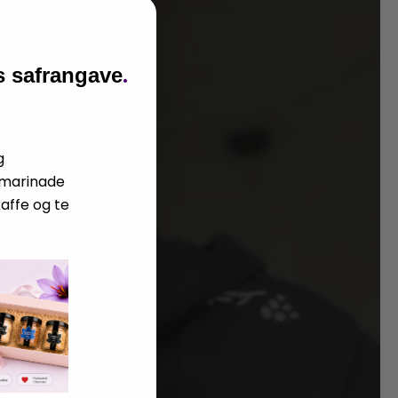
.
is safrangave
g
l marinade
kaffe og te