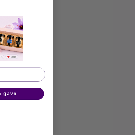
n gave
k