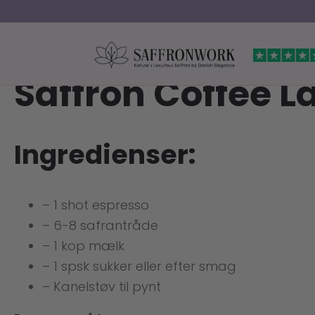
Saffron Coffee L
Ingredienser:
– 1 shot espresso
– 6-8 safrantråde
– 1 kop mælk
– 1 spsk sukker eller efter smag
– Kanelstøv til pynt