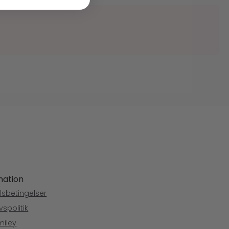
mation
sbetingelser
ivspolitik
miley