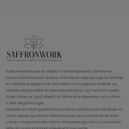
300,00 kr..
44,00 kr..
Saffronwork tilbyder en eksklusiv safranoplevelse, der forener
luksus med kulinarisk nydelse. Hver tråd er nøje udvalgt for at tilføje
en sofistikeret elegance til dine retter, fra smagfulde risottoer og
delikate skaldyrsretter til hjemmelavet pasta og cremede supper.
Vores safran er også ideel til at forfine dine desserter, som safran-
is eller elegante kager.
Desuden er safran perfekt til innovative cocktails, hvor det tilføjer en
intens dybde og farve til både klassiske og moderne drinks som
safran-margaritas eller safran-infuserede gin-tonics. Lad safran
løfte din gastronomiske oplevelse til nye højder.