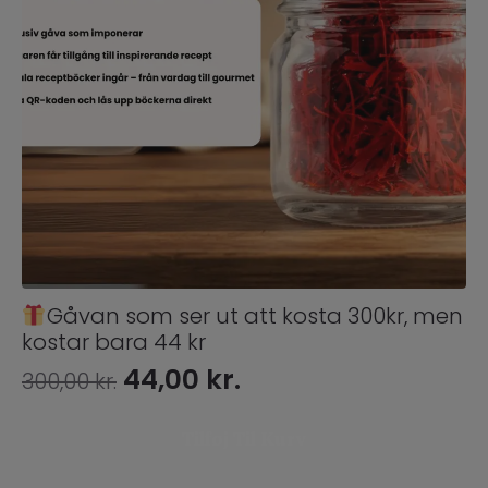
Gåvan som ser ut att kosta 300kr, men
kostar bara 44 kr
Den
Den
44,00
kr.
300,00
kr.
oprindelige
aktuelle
pris
pris
Tilføj Til Kurv
var:
er: