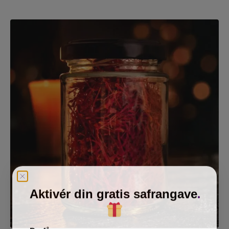
.
Aktivér din gratis safrangave
​
Du får: