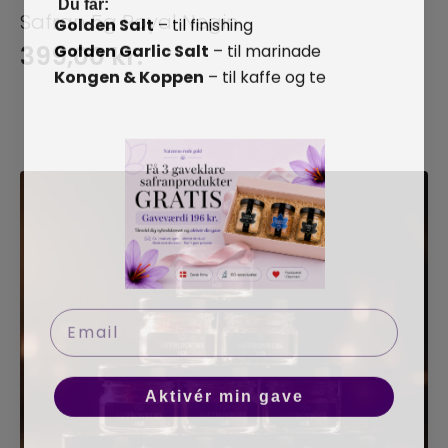
Safran 5g Royal Negin
Golden Salt
– til finishing
Golden Garlic Salt
– til marinade
399,00
kr.
Kongen & Koppen
– til kaffe og te
Tilføj Til Kurv
Email
Aktivér min gave