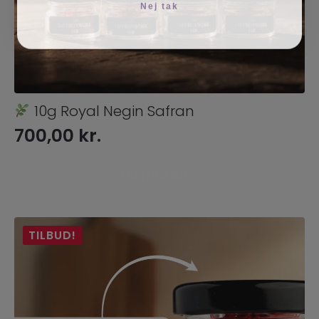
Nej tak
10g Royal Negin Safran
700,00
kr.
Tilføj Til Kurv
TILBUD!