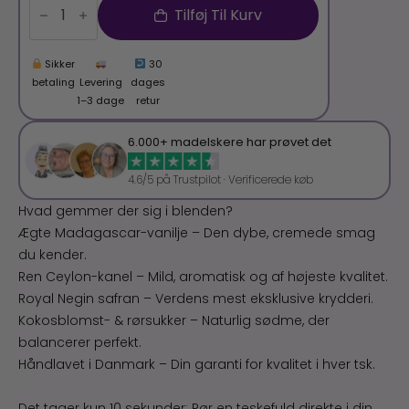
digitale
Tilføj Til Kurv
opskriftsbøger
med
safran
Sikker
30
retter
antal
betaling
Levering
dages
1–3 dage
retur
6.000+ madelskere har prøvet det
4.6/5 på Trustpilot · Verificerede køb
Hvad gemmer der sig i blenden?
Ægte Madagascar-vanilje – Den dybe, cremede smag
du kender.
Ren Ceylon-kanel – Mild, aromatisk og af højeste kvalitet.
Royal Negin safran – Verdens mest eksklusive krydderi.
Kokosblomst- & rørsukker – Naturlig sødme, der
balancerer perfekt.
Håndlavet i Danmark – Din garanti for kvalitet i hver tsk.
Det tager kun 10 sekunder: Rør en teskefuld direkte i din