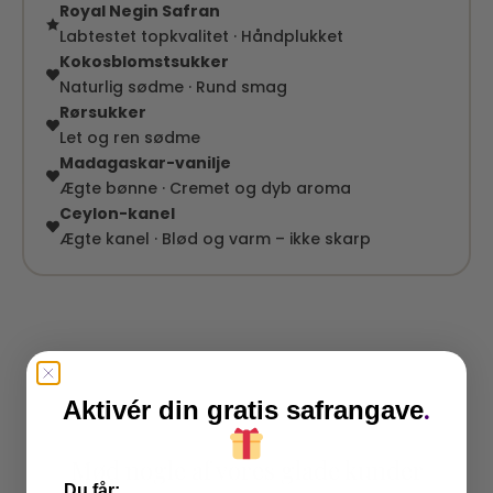
Royal Negin Safran
Labtestet topkvalitet · Håndplukket
Kokosblomstsukker
Naturlig sødme · Rund smag
Rørsukker
Let og ren sødme
Madagaskar-vanilje
Ægte bønne · Cremet og dyb aroma
Ceylon-kanel
Ægte kanel · Blød og varm – ikke skarp
.
Aktivér din gratis safrangave
Mød nogle af vores glade kunder
​
Du får: