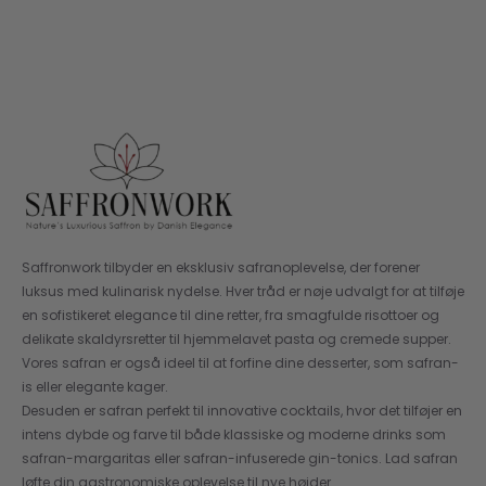
Se holdbarhedsdato på emballagen. Brug den
løbende for bedst smag.
Saffronwork tilbyder en eksklusiv safranoplevelse, der forener
luksus med kulinarisk nydelse. Hver tråd er nøje udvalgt for at tilføje
en sofistikeret elegance til dine retter, fra smagfulde risottoer og
delikate skaldyrsretter til hjemmelavet pasta og cremede supper.
Vores safran er også ideel til at forfine dine desserter, som safran-
is eller elegante kager.
Desuden er safran perfekt til innovative cocktails, hvor det tilføjer en
intens dybde og farve til både klassiske og moderne drinks som
safran-margaritas eller safran-infuserede gin-tonics. Lad safran
løfte din gastronomiske oplevelse til nye højder.