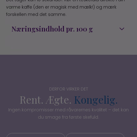
varme kaffe (den er magisk med mælk!) og mærk
forskellen med det samme.
Næringsindhold pr. 100 g
Energi : 395 kcal
Kulhydrat : 97 g
– heraf sukkerarter : 96 g
Kostfibre : 1 g
DERFOR VIRKER DET
Protein : 0,5 g
Rent. Ægte.
Kongelig.
Fedt : 0,5 g
Ingen kompromisser med råvarernes kvalitet – det kan
du smage fra første skefuld.