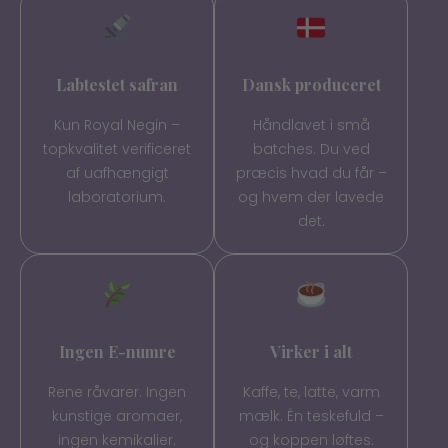
Labtestet safran
Dansk produceret
Kun Royal Negin –
Håndlavet i små
topkvalitet verificeret
batches. Du ved
af uafhængigt
præcis hvad du får –
laboratorium.
og hvem der lavede
det.
Ingen E-numre
Virker i alt
Rene råvarer. Ingen
Kaffe, te, latte, varm
kunstige aromaer,
mælk. Én teskefuld –
ingen kemikalier.
og koppen løftes.