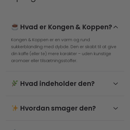
Hvad er Kongen & Koppen?
Kongen & Koppen er en varm og rund
sukkerblanding med dybde. Den er skabt til at give
din kaffe (eller te) mere karakter – uden kunstige
aromaer eller tilsætningsstoffer.
Hvad indeholder den?
Kokosblomstsukker, rørsukker, safran, ægte
Madagaskar-vanilje og Ceylon-kanel.
Hvordan smager den?
Kun rene, naturlige ingredienser. Ingen E-numre.
Varm. Rund. Gylden.