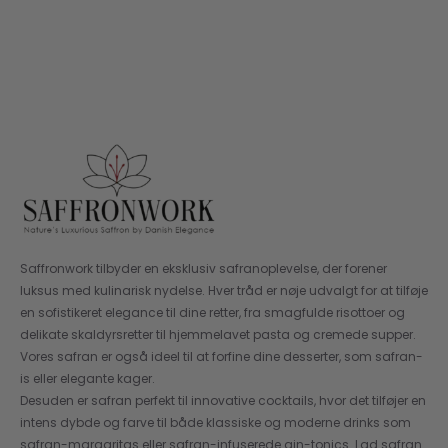
Opbevar glasset tørt og mørkt med låg på.
Se holdbarhedsdato på emballagen. Brug den
løbende for bedst smag.
Saffronwork tilbyder en eksklusiv safranoplevelse, der forener
luksus med kulinarisk nydelse. Hver tråd er nøje udvalgt for at tilføje
en sofistikeret elegance til dine retter, fra smagfulde risottoer og
delikate skaldyrsretter til hjemmelavet pasta og cremede supper.
Vores safran er også ideel til at forfine dine desserter, som safran-
is eller elegante kager.
Desuden er safran perfekt til innovative cocktails, hvor det tilføjer en
intens dybde og farve til både klassiske og moderne drinks som
safran-margaritas eller safran-infuserede gin-tonics. Lad safran