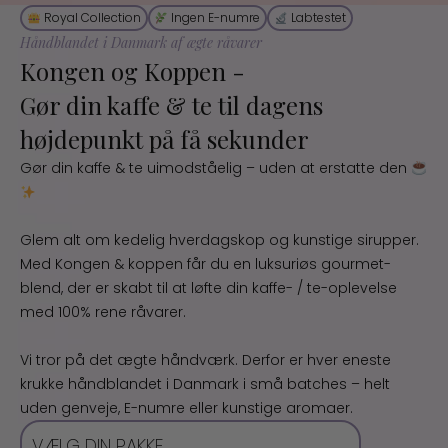
Royal Collection
Ingen E-numre
Labtestet
Håndblandet i Danmark af ægte råvarer
Kongen og Koppen -
Gør din kaffe & te til dagens
højdepunkt på få sekunder
Gør din kaffe & te uimodståelig – uden at erstatte den
Glem alt om kedelig hverdagskop og kunstige sirupper.
Med Kongen & koppen får du en luksuriøs gourmet-
blend, der er skabt til at løfte din kaffe- / te-oplevelse
med 100% rene råvarer.
Vi tror på det ægte håndværk. Derfor er hver eneste
krukke håndblandet i Danmark i små batches – helt
uden genveje, E-numre eller kunstige aromaer.
VÆLG DIN PAKKE