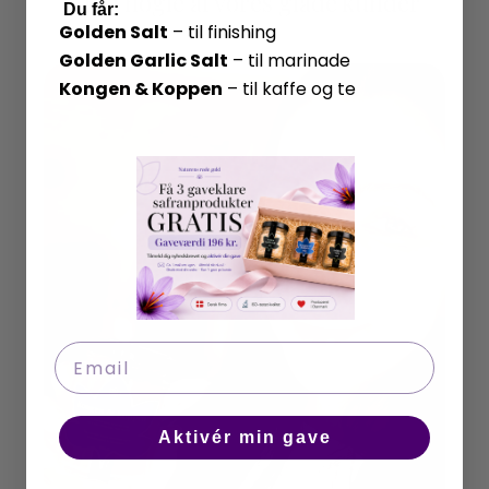
Mød nogle af vores glade kunder
​
Du får:
Golden Salt
– til finishing
Golden Garlic Salt
– til marinade
Kongen & Koppen
– til kaffe og te
Email
Aktivér min gave