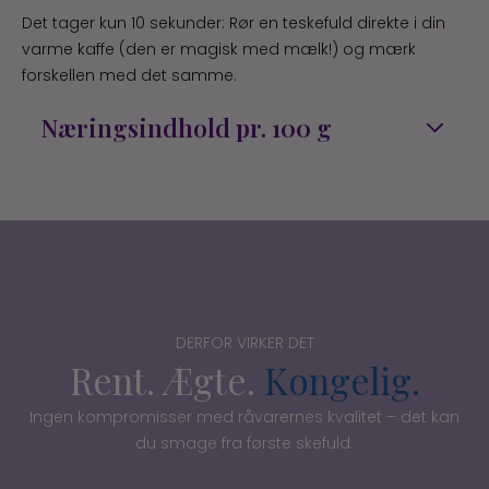
Det tager kun 10 sekunder: Rør en teskefuld direkte i din
varme kaffe (den er magisk med mælk!) og mærk
forskellen med det samme.
Næringsindhold pr. 100 g
Energi : 395 kcal
Kulhydrat : 97 g
– heraf sukkerarter : 96 g
Kostfibre : 1 g
DERFOR VIRKER DET
Protein : 0,5 g
Rent. Ægte.
Kongelig.
Fedt : 0,5 g
Ingen kompromisser med råvarernes kvalitet – det kan
du smage fra første skefuld.