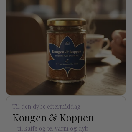
Til den dybe eftermiddag
Kongen & Koppen
– til kaffe og te, varm og dyb –