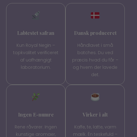
Labtestet safran
Dansk produceret
Kun Royal Negin –
Håndlavet i små
topkvalitet verificeret
batches. Du ved
af uafhængigt
præcis hvad du får –
laboratorium.
og hvem der lavede
det.
Ingen E-numre
Virker i alt
Rene råvarer. Ingen
Kaffe, te, latte, varm
kunstige aromaer,
mælk. Én teskefuld –