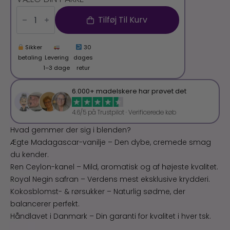
Fragt
(hjemmelevering)
Tilføj Til Kurv
antal
Sikker
30
betaling
Levering
dages
1–3 dage
retur
6.000+ madelskere har prøvet det
4.6/5 på Trustpilot · Verificerede køb
Hvad gemmer der sig i blenden?
Ægte Madagascar-vanilje – Den dybe, cremede smag
du kender.
Ren Ceylon-kanel – Mild, aromatisk og af højeste kvalitet.
Royal Negin safran – Verdens mest eksklusive krydderi.
Kokosblomst- & rørsukker – Naturlig sødme, der
balancerer perfekt.
Håndlavet i Danmark – Din garanti for kvalitet i hver tsk.