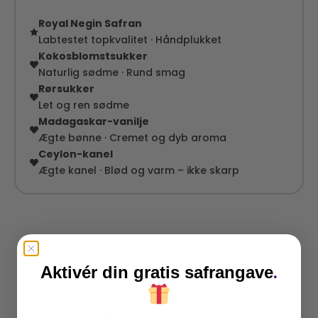
Royal Negin Safran
Labtestet topkvalitet · Håndplukket
Kokosblomstsukker
Naturlig sødme · Rund smag
Rørsukker
Let og ren sødme
Madagaskar-vanilje
Ægte bønne · Cremet og dyb aroma
Ceylon-kanel
Ægte kanel · Blød og varm – ikke skarp
.
Aktivér din gratis safrangave