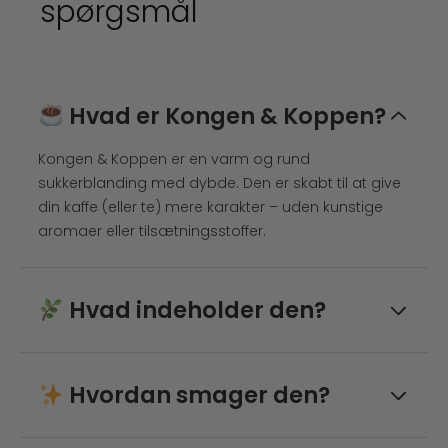
spørgsmål
Hvad er Kongen & Koppen?
Kongen & Koppen er en varm og rund
sukkerblanding med dybde. Den er skabt til at give
din kaffe (eller te) mere karakter – uden kunstige
aromaer eller tilsætningsstoffer.
Hvad indeholder den?
Kokosblomstsukker, rørsukker, safran, ægte
Madagaskar-vanilje og Ceylon-kanel.
Hvordan smager den?
Kun rene, naturlige ingredienser. Ingen E-numre.